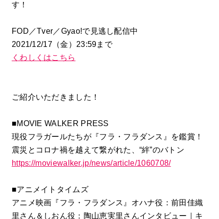
す！
FOD／Tver／Gyao!で見逃し配信中
2021/12/17（金）23:59まで
くわしくはこちら
ご紹介いただきました！
■MOVIE WALKER PRESS
現役フラガールたちが『フラ・フラダンス』を鑑賞！
震災とコロナ禍を越えて繋がれた、“絆”のバトン
https://moviewalker.jp/news/article/1060708/
■アニメイトタイムズ
アニメ映画『フラ・フラダンス』オハナ役：前田佳織
里さん＆しおん役：陶山恵実里さんインタビュー｜キ