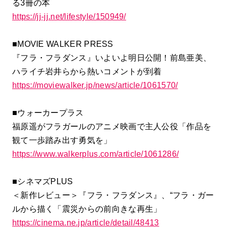
る3冊の本
https://jj-jj.net/lifestyle/150949/
■MOVIE WALKER PRESS
『フラ・フラダンス』いよいよ明日公開！前島亜美、
ハライチ岩井らから熱いコメントが到着
https://moviewalker.jp/news/article/1061570/
■ウォーカープラス
福原遥がフラガールのアニメ映画で主人公役「作品を
観て一歩踏み出す勇気を」
https://www.walkerplus.com/article/1061286/
■シネマズPLUS
＜新作レビュー＞『フラ・フラダンス』、“フラ・ガー
ルから描く「震災からの前向きな再生」
https://cinema.ne.jp/article/detail/48413