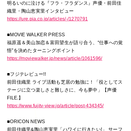
明るいのに泣ける『フラ・フラダンス』声優・前田佳
織里・陶山恵実里インタビュー
https://ure.pia.co.jp/articles/-/1270791
■MOVIE WALKER PRESS
福原遥＆美山加恋＆富田望生が語り合う、“仕事への覚
悟”を決めたターニングポイント
https://moviewalker.jp/news/article/1061596/
■フジテレビュー!!
前田佳織里 ライブ活動も芝居の勉強に！「役としてス
テージに立つ楽しさと難しさに、今も夢中」【声優
FILE.】
https://www.fujitv-view.jp/article/post-434345/
■ORICON NEWS
前田佳織里&陶山恵実里「ハワイに行きたい!」 サーフ