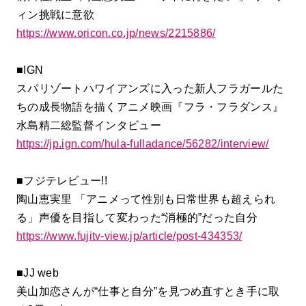
ィン挑戦に意欲
https://www.oricon.co.jp/news/2215886/
■IGN
スパリゾートハワイアンズに入った新人フラガールた
ちの成長物語を描くアニメ映画『フラ・フラダンス』
水島精二総監督インタビュー
https://jp.ign.com/hula-fulladance/56282/interview/
■フジテレビュー!!
陶山恵実里 「アニメって性別も日常世界も超えられ
る」声優を目指して変わった“消極的”だった自分
https://www.fujitv-view.jp/article/post-434353/
■JJ web
美山加恋さんが“仕事と自分”を見つめ直すとき手に取