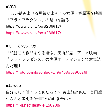
■ViVi
一歩が踏み出せる勇気が出そう♡女優・福原遥が映画
『フラ・フラダンス』の魅力を語る
https://www.vivi.tv/post236617/
https://www.vivi.tv/post236617/
■リーズンルッカ
「私はこの作品をやる運命」美山加恋、アニメ映画
『フラ・フラダンス』の声優オーディションで意気込
んだ理由
https://note.com/lesenlucke/n/n4b8eb990626f
■JJ web
自分らしく働くって何だろう？ 美山加恋さん・富田望
生さんと考える“仕事”との向き合い方
https://jj-jj.net/lifestyle/150908/