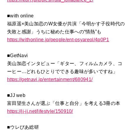
■with online
福原遥×美山加恋のW女優が共演「今明かす子役時代の
失敗と感謝」うちに秘めた仕事への“情熱”も
https://withonline.jp/people/ent-osyareol/4p0P1
■GetNavi
美山加恋インタビュー「ギター、フィルムカメラ、コ
ーヒー…どれもひとりでできる趣味が多いですね」
https://getnavi.jp/entertainment/680941/
■JJ web
富田望生さんが選ぶ「仕事と自分」を考える3冊の本
https://jj-jj.net/lifestyle/150910/
■ウレぴあ総研