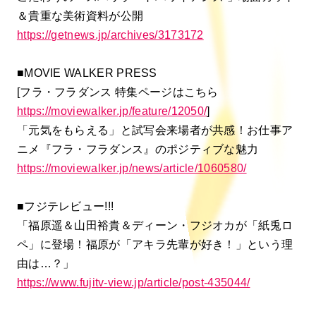
＆貴重な美術資料が公開
https://getnews.jp/archives/3173172
■MOVIE WALKER PRESS
[フラ・フラダンス 特集ページはこちら
https://moviewalker.jp/feature/12050/
]
「元気をもらえる」と試写会来場者が共感！お仕事ア
ニメ『フラ・フラダンス』のポジティブな魅力
https://moviewalker.jp/news/article/1060580/
■フジテレビュー!!!
「福原遥＆山田裕貴＆ディーン・フジオカが「紙兎ロ
ペ」に登場！福原が「アキラ先輩が好き！」という理
由は…？」
https://www.fujitv-view.jp/article/post-435044/