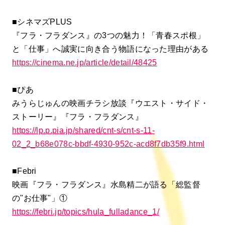
■シネマズPLUS
『フラ・フラダンス』の3つの魅力！「青春スポ根」
と「仕事」へ誠実に向き合う物語になった理由がある
https://cinema.ne.jp/article/detail/48425
■ぴあ
みうらじゅんの映画チラシ放談『ウエスト・サイド・
ストーリー』『フラ・フラダンス』
https://lp.p.pia.jp/shared/cnt-s/cnt-s-11-
02_2_b68e078c-bbdf-4930-952c-acd8f7db35f9.html
■Febri
映画『フラ・フラダンス』水島精二が語る「総監督
の"お仕事"」①
https://febri.jp/topics/hula_fulladance_1/