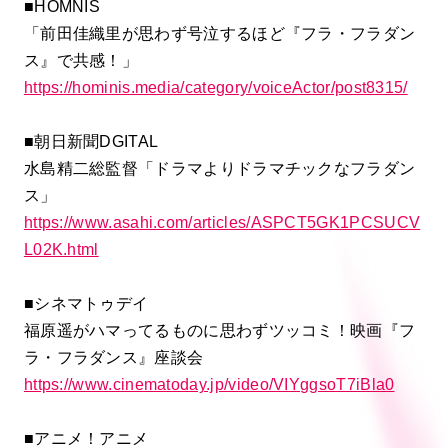
■HOMNIS
「前田佳織里が思わず号泣するほど『フラ・フラダン
ス』で共感！」
https://hominis.media/category/voiceActor/post8315/
■朝日新聞DGITAL
水島精二総監督「ドラマよりドラマチックなフラダン
ス」
https://www.asahi.com/articles/ASPCT5GK1PCSUCV
L02K.html
■シネマトゥデイ
福原遥がハマってるものに思わずツッコミ！映画『フ
ラ・フラダンス』座談会
https://www.cinematoday.jp/video/VIYggsoT7iBla0
■アニメ！アニメ