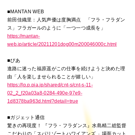
■MANTAN WEB
前田佳織里：人気声優は度胸満点 「フラ・フラダン
ス」フラガールのように「一つ一つ成長を」
https://mantan-
web.jp/article/20211201dog00m200046000c.html
■ぴあ
進路に迷った福原遥がこの仕事を続けようと決めた理
由「人を楽しませられることが嬉しい」
https://lp.p.pia.jp/shared/cnt-s/cnt-s-11-
02_2_f20a03a8-0284-490e-97e9-
1d8378ba963d.html?detail=true
■ガジェット通信
驚きの再現度！ 『フラ・フラダンス』水島精二総監督
こだわりの「スパリゾートハワイアンズ 」場面カット