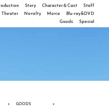
roduction
Story
Character＆Cast
Staff
Theater
Novelty
Movie
Blu-ray&DVD
Goods
Special
GOODS