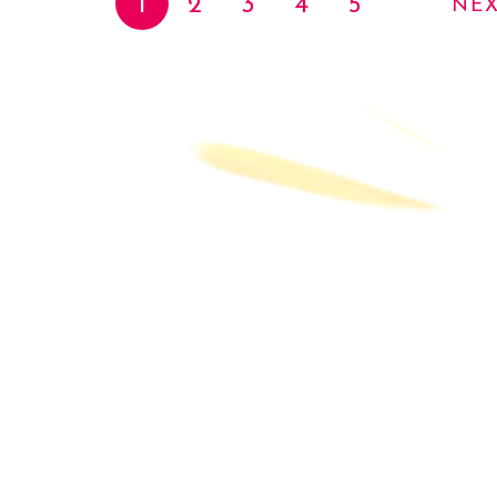
1
2
3
4
5
NE