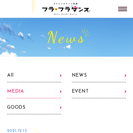
News
All
NEWS
MEDIA
EVENT
GOODS
2021.12.13