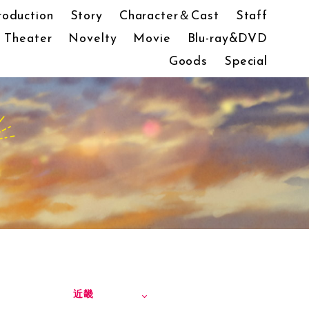
roduction
Story
Character＆Cast
Staff
Theater
Novelty
Movie
Blu-ray&DVD
Goods
Special
近畿