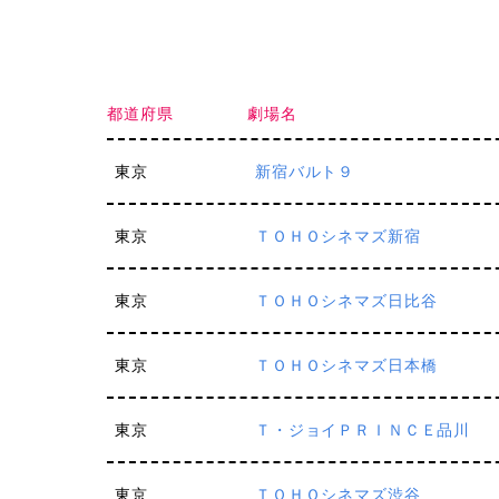
都道府県
劇場名
東京
新宿バルト９
東京
ＴＯＨＯシネマズ新宿
東京
ＴＯＨＯシネマズ日比谷
東京
ＴＯＨＯシネマズ日本橋
東京
Ｔ・ジョイＰＲＩＮＣＥ品川
東京
ＴＯＨＯシネマズ渋谷