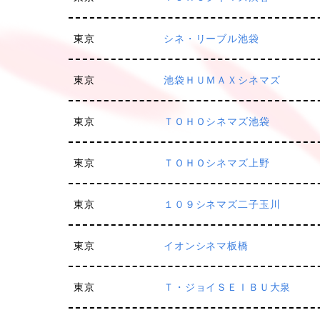
東京
シネ・リーブル池袋
東京
池袋ＨＵＭＡＸシネマズ
東京
ＴＯＨＯシネマズ池袋
東京
ＴＯＨＯシネマズ上野
東京
１０９シネマズ二子玉川
東京
イオンシネマ板橋
東京
Ｔ・ジョイＳＥＩＢＵ大泉