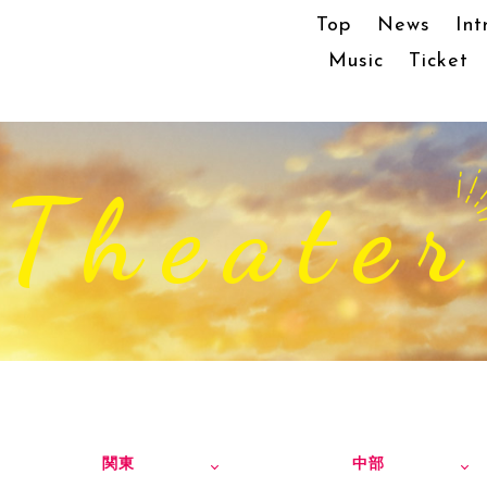
Top
News
Int
Music
Ticket
Theater
関東
中部