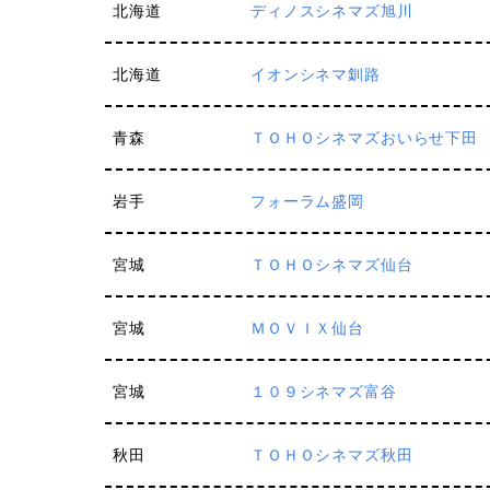
北海道
ディノスシネマズ旭川
北海道
イオンシネマ釧路
青森
ＴＯＨＯシネマズおいらせ下田
岩手
フォーラム盛岡
宮城
ＴＯＨＯシネマズ仙台
宮城
ＭＯＶＩＸ仙台
宮城
１０９シネマズ富谷
秋田
ＴＯＨＯシネマズ秋田