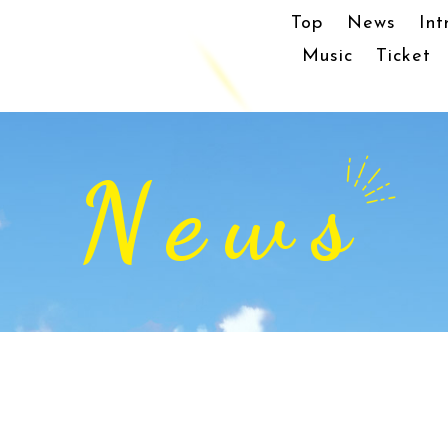
Top
News
Int
Music
Ticket
News