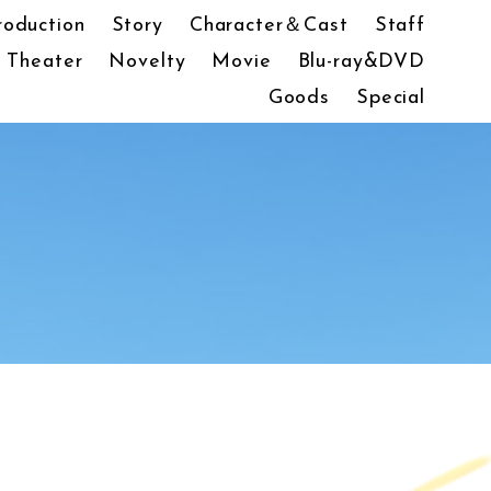
roduction
Story
Character＆Cast
Staff
Theater
Novelty
Movie
Blu-ray&DVD
Goods
Special